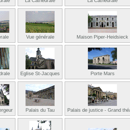
drale
La Cathédrale
La Cathédrale
rale
Vue générale
Maison Piper-Heidsieck
drale
Eglise St-Jacques
Porte Mars
ergeur
Palais du Tau
Palais de justice - Grand thé