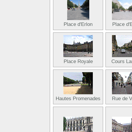
Place d'Erlon
Place d'
Place Royale
Cours La
Hautes Promenades
Rue de V