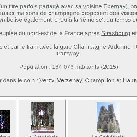
(un titre parfois partagé avec sa voisine Epernay), b
reuses maisons de champagne proposent des visites 
ymbolise également le jeu à la 'rémoise', du temps o
peuplée du nord-est de la France après
Strasbourg
et
es et par le train avec la gare Champagne-Ardenne TGV
tramway.
Population : 184 076 habitants (2015)
r dans le coin :
Verzy
,
Verzenay
,
Champillon
et
Hautv