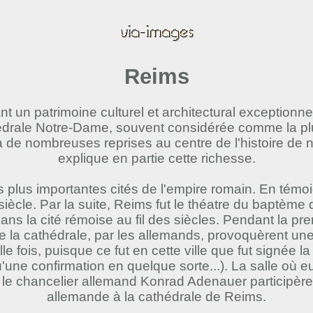
Reims
nt un patrimoine culturel et architectural exception
hédrale Notre-Dame, souvent considérée comme la pl
e à de nombreuses reprises au centre de l'histoire de 
explique en partie cette richesse.
des plus importantes cités de l'empire romain. En tém
siècle. Par la suite, Reims fut le théatre du baptème
 la cité rémoise au fil des siècles. Pendant la premi
a cathédrale, par les allemands, provoquèrent une 
e fois, puisque ce fut en cette ville que fut signée 
'une confirmation en quelque sorte...). La salle où eu 
 le chancelier allemand Konrad Adenauer participèren
allemande à la cathédrale de Reims.