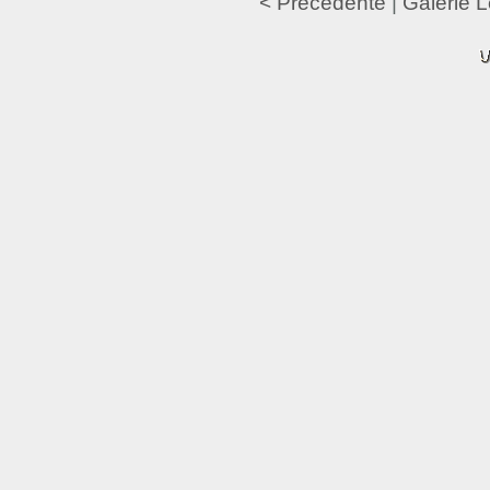
< Précédente
|
Galerie L